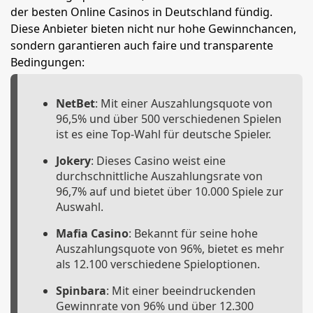
der besten Online Casinos in Deutschland fündig.
Diese Anbieter bieten nicht nur hohe Gewinnchancen,
sondern garantieren auch faire und transparente
Bedingungen:
NetBet
: Mit einer Auszahlungsquote von
96,5% und über 500 verschiedenen Spielen
ist es eine Top-Wahl für deutsche Spieler.
Jokery
: Dieses Casino weist eine
durchschnittliche Auszahlungsrate von
96,7% auf und bietet über 10.000 Spiele zur
Auswahl.
Mafia Casino
: Bekannt für seine hohe
Auszahlungsquote von 96%, bietet es mehr
als 12.100 verschiedene Spieloptionen.
Spinbara
: Mit einer beeindruckenden
Gewinnrate von 96% und über 12.300