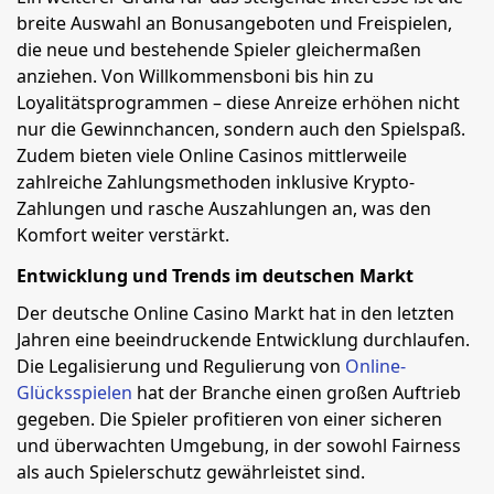
breite Auswahl an Bonusangeboten und Freispielen,
die neue und bestehende Spieler gleichermaßen
anziehen. Von Willkommensboni bis hin zu
Loyalitätsprogrammen – diese Anreize erhöhen nicht
nur die Gewinnchancen, sondern auch den Spielspaß.
Zudem bieten viele Online Casinos mittlerweile
zahlreiche Zahlungsmethoden inklusive Krypto-
Zahlungen und rasche Auszahlungen an, was den
Komfort weiter verstärkt.
Entwicklung und Trends im deutschen Markt
Der deutsche Online Casino Markt hat in den letzten
Jahren eine beeindruckende Entwicklung durchlaufen.
Die Legalisierung und Regulierung von
Online-
Glücksspielen
hat der Branche einen großen Auftrieb
gegeben. Die Spieler profitieren von einer sicheren
und überwachten Umgebung, in der sowohl Fairness
als auch Spielerschutz gewährleistet sind.