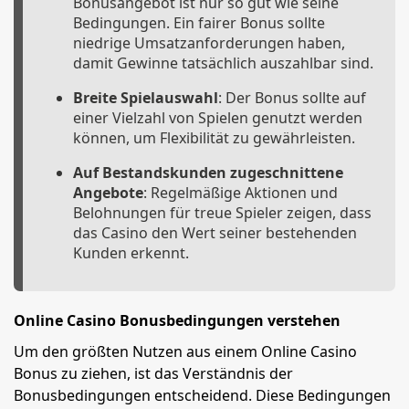
Bonusangebot ist nur so gut wie seine
Bedingungen. Ein fairer Bonus sollte
niedrige Umsatzanforderungen haben,
damit Gewinne tatsächlich auszahlbar sind.
Breite Spielauswahl
: Der Bonus sollte auf
einer Vielzahl von Spielen genutzt werden
können, um Flexibilität zu gewährleisten.
Auf Bestandskunden zugeschnittene
Angebote
: Regelmäßige Aktionen und
Belohnungen für treue Spieler zeigen, dass
das Casino den Wert seiner bestehenden
Kunden erkennt.
Online Casino Bonusbedingungen verstehen
Um den größten Nutzen aus einem Online Casino
Bonus zu ziehen, ist das Verständnis der
Bonusbedingungen entscheidend. Diese Bedingungen