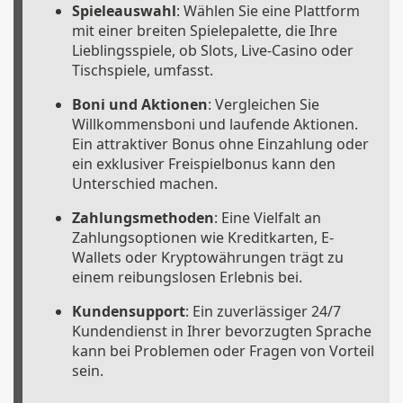
Spieleauswahl
: Wählen Sie eine Plattform
mit einer breiten Spielepalette, die Ihre
Lieblingsspiele, ob Slots, Live-Casino oder
Tischspiele, umfasst.
Boni und Aktionen
: Vergleichen Sie
Willkommensboni und laufende Aktionen.
Ein attraktiver Bonus ohne Einzahlung oder
ein exklusiver Freispielbonus kann den
Unterschied machen.
Zahlungsmethoden
: Eine Vielfalt an
Zahlungsoptionen wie Kreditkarten, E-
Wallets oder Kryptowährungen trägt zu
einem reibungslosen Erlebnis bei.
Kundensupport
: Ein zuverlässiger 24/7
Kundendienst in Ihrer bevorzugten Sprache
kann bei Problemen oder Fragen von Vorteil
sein.