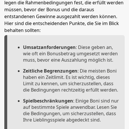
legen die Rahmenbedingungen fest, die erfüllt werden
müssen, bevor der Bonus und die daraus
entstandenen Gewinne ausgezahlt werden können.
Hier sind die entscheidenden Punkte, die Sie im Blick
behalten sollten:
Umsatzanforderungen
: Diese geben an,
wie oft ein Bonusbetrag umgesetzt werden
muss, bevor eine Auszahlung möglich ist.
Zeitliche Begrenzungen
: Die meisten Boni
haben ein Zeitlimit. Es ist wichtig, dieses
Limit zu kennen, um sicherzustellen, dass
die Bedingungen rechtzeitig erfüllt werden.
Spielbeschränkungen
: Einige Boni sind nur
auf bestimmte Spiele anwendbar. Lesen Sie
die Bedingungen, um sicherzustellen, dass
Ihre Lieblingsspiele abgedeckt sind.