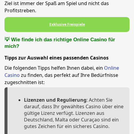
Ziel ist immer der Spaß am Spiel und nicht das
Profitstreben.
Exklusive Freispiele
💡 Wie finde ich das richtige Online Casino für
mich?
Tipps zur Auswahl eines passenden Casinos
Die folgenden Tipps helfen Ihnen dabei, ein
Online
Casino
zu finden, das perfekt auf Ihre Bedürfnisse
zugeschnitten ist:
Lizenzen und Regulierung
: Achten Sie
darauf, dass Ihr gewähltes Casino über eine
gültige Lizenz verfügt. Lizenzen aus
Deutschland, Malta oder Curaçao sind ein
gutes Zeichen für ein sicheres Casino.