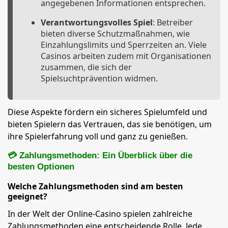
angegebenen Informationen entsprechen.
Verantwortungsvolles Spiel
: Betreiber
bieten diverse Schutzmaßnahmen, wie
Einzahlungslimits und Sperrzeiten an. Viele
Casinos arbeiten zudem mit Organisationen
zusammen, die sich der
Spielsuchtprävention widmen.
Diese Aspekte fördern ein sicheres Spielumfeld und
bieten Spielern das Vertrauen, das sie benötigen, um
ihre Spielerfahrung voll und ganz zu genießen.
💳 Zahlungsmethoden: Ein Überblick über die
besten Optionen
Welche Zahlungsmethoden sind am besten
geeignet?
In der Welt der Online-Casino spielen zahlreiche
Zahlungsmethoden eine entscheidende Rolle. Jede