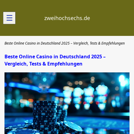
☰
zweihochsechs.de
Beste Online Casino in Deutschland 2025 – Vergleich, Tests & Empfehlungen
Beste Online Casino in Deutschland 2025 –
Vergleich, Tests & Empfehlungen