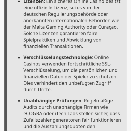
Lizenzen
: Ein sicheres Online Casino besitzt
eine offizielle Lizenz, sei es von der
deutschen Regulierungsbehörde oder
anerkannten internationalen Behörden wie
der Malta Gaming Authority oder Curaçao.
Solche Lizenzen garantieren faire
Spielpraktiken und Abwicklung von
finanziellen Transaktionen.
Verschlüsselungstechnologie
: Online
Casinos verwenden fortschrittliche SSL-
Verschlüsselung, um die persönlichen und
finanziellen Daten der Spieler zu schützen.
Dies verhindert den unbefugten Zugriff
durch Dritte.
Unabhängige Prüfungen
: Regelmäßige
Audits durch unabhängige Firmen wie
eCOGRA oder iTech Labs stellen sicher, dass
Zufallszahlengeneratoren fair funktionieren
und die Auszahlungsquoten den